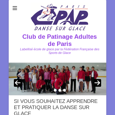
Club de Patinage Adultes
de Paris
Labellisé école de glace par la Fédération Française des
Sports de Glace
•
•
•
•
SI VOUS SOUHAITEZ APPRENDRE
ET PRATIQUER LA DANSE SUR
GLACE