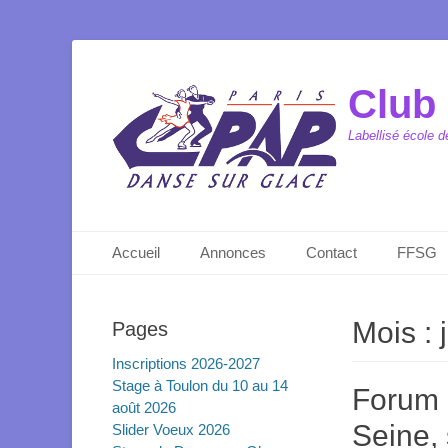
Club 
Labellisé école 
Menu principal
Aller
Accueil
Annonces
Contact
FFSG
au
contenu
Mois :
Pages
Inscriptions 2026-2027
Stage à Toulon du 10 au 14
Forum 
août 2026
Seine,
Slider Voeux 2026