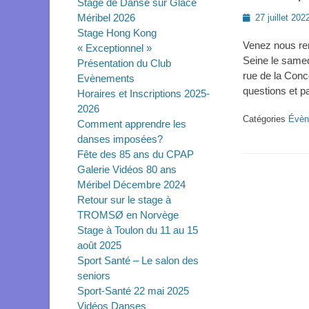
Stage de Danse sur Glace
Méribel 2026
Posted
27 juillet 202
on
Stage Hong Kong
Venez nous ren
« Exceptionnel »
Seine le same
Présentation du Club
rue de la Con
Evènements
questions et p
Horaires et Inscriptions 2025-
2026
Catégories
Évèn
Comment apprendre les
danses imposées?
Fête des 85 ans du CPAP
Galerie Vidéos 80 ans
Méribel Décembre 2024
Retour sur le stage à
TROMSØ en Norvège
Stage à Toulon du 11 au 15
août 2025
Sport Santé – Le salon des
seniors
Sport-Santé 22 mai 2025
Vidéos Danses