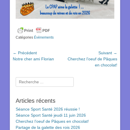
Catégories
Évènements
Navigation
← Précédent
Suivant →
Article
Article
Notre cher ami Florian
Cherchez l’oeuf de Pâques
de
précédent :
suivant :
en chocolat!
l’article
Rechercher :
Articles récents
Séance Sport Santé 2026 réussie !
Séance Sport Santé jeudi 11 juin 2026
Cherchez l’oeuf de Pâques en chocolat!
Partage de la galette des rois 2026